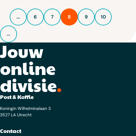
...
6
7
8
9
10
...
Jouw
online
divisie
.
Post & Koffie
Koningin Wilhelminalaan 3
3527 LA Utrecht
Contact